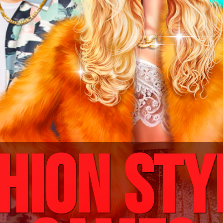
HION STY